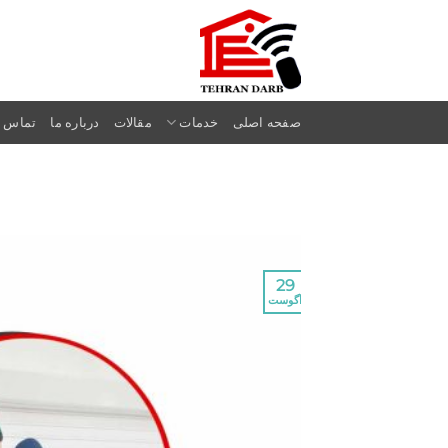
Ski
t
conten
صفحه اصلی
خدمات
مقالات
درباره ما
تماس با
29
آگوست