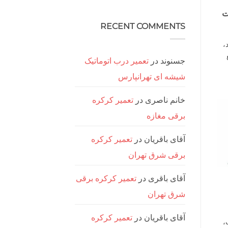
درب
هیچ
برقی
ت
دیدگاهی
ریلی
برای
ثبت
تعمیر
سعادت
نشده
RECENT COMMENTS
آباد
جک
درب
،
برقی
ریلی
غرب
جسنوند
در
تعمیر درب اتوماتیک
تهران
شیشه ای تهرانپارس
خانم ناصری
در
تعمیر کرکره
برقی مغازه
آقای باقریان
در
تعمیر کرکره
برقی شرق تهران
آقای باقری
در
تعمیر کرکره برقی
شرق تهران
آقای باقریان
در
تعمیر کرکره
،