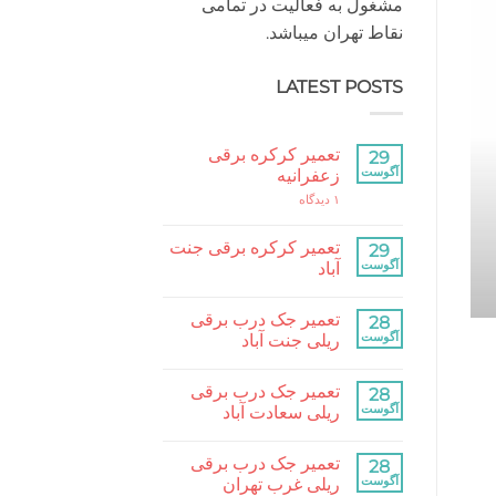
مشغول به فعالیت در تمامی
نقاط تهران میباشد.
LATEST POSTS
کرکره برقی مقاله
تعمیر کرکره برقی
29
تعمیر کرکره برقی 
آگوست
زعفرانیه
برای
۱ دیدگاه
تعمیر
تعمیر کرکره برقی جنت آباد و مناطق مختلف تهران ب
کرکره
برقی
تعمیر کرکره برقی جنت
29
زعفرانیه
ادامه
→
آگوست
آباد
هیچ
دیدگاهی
تعمیر جک درب برقی
برای
28
ثبت
تعمیر
نشده
آگوست
ریلی جنت آباد
کرکره
برقی
هیچ
جنت
دیدگاهی
تعمیر جک درب برقی
آباد
برای
28
ثبت
تعمیر
نشده
آگوست
ریلی سعادت آباد
جک
درب
هیچ
برقی
دیدگاهی
تعمیر جک درب برقی
ریلی
برای
28
ثبت
جنت
تعمیر
نشده
آگوست
ریلی غرب تهران
آباد
جک