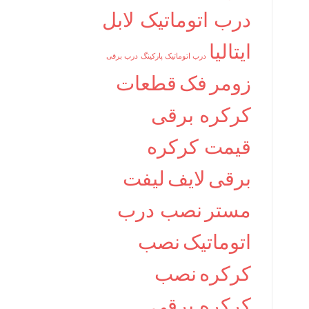
درب اتوماتیک لابل
ایتالیا
درب اتوماتیک پارکینگ
درب برقی
زومر
فک
قطعات
کرکره برقی
قیمت کرکره
برقی
لایف
لیفت
مستر
نصب درب
اتوماتیک
نصب
کرکره
نصب
کرکره برقی