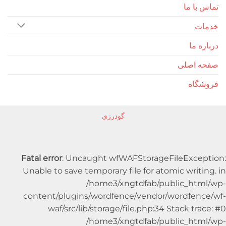
ا ما
 ما
اصلی
اه
گودرزی
Fatal error
: Uncaught wfWAFStorageFileExc
Unable to save temporary file for atomic writ
/home3/xngtdfab/public_ht
content/plugins/wordfence/vendor/wordfe
waf/src/lib/storage/file.php:34 Stack t
/home3/xngtdfab/public_ht