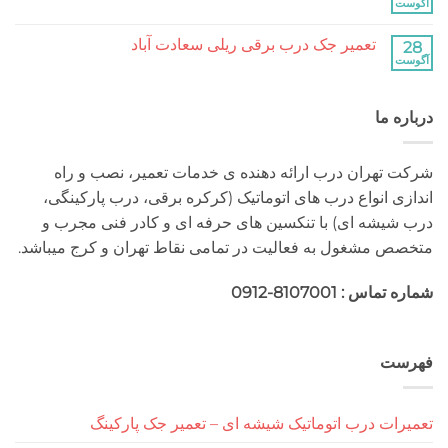
کرکره
هیچ
برقی
دیدگاهی
جنت
برای
ثبت
آباد
تعمیر جک درب برقی ریلی سعادت آباد
تعمیر
نشده
جک
هیچ
درب
دیدگاهی
برقی
برای
ثبت
ریلی
تعمیر
نشده
جنت
 ما
جک
آباد
درب
برقی
ریلی
سعادت
هران درب ارائه دهنده ی خدمات تعمیر، نصب و راه
آباد
 انواع درب های اتوماتیک (کرکره برقی، درب پارکینگی،
شه ای) با تنکسین های حرفه ای و کادر فنی مجرب و
مشغول به فعالیت در تمامی نقاط تهران و کرج میباشد.
 : 8107001-0912
ت
ت درب اتوماتیک شیشه ای – تعمیر جک پارکینگ