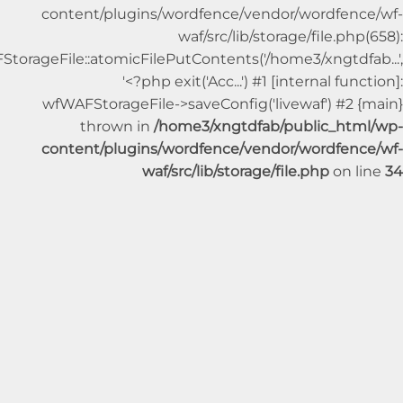
content/plugins/wordfence/vendor/wordfe
waf/src/lib/storage/file.p
wfWAFStorageFile::atomicFilePutContents('/home3/xngtdf
'<?php exit('Acc...') #1 [internal fu
wfWAFStorageFile->saveConfig('livewaf') #2
thrown in
/home3/xngtdfab/public_ht
content/plugins/wordfence/vendor/wordfe
waf/src/lib/storage/file.php
on 