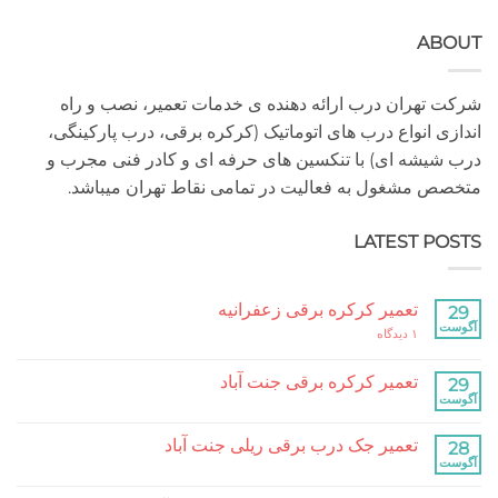
A
هران درب ارائه دهنده ی خدمات تعمیر، نصب و راه
 انواع درب های اتوماتیک (کرکره برقی، درب پارکینگی،
شه ای) با تنکسین های حرفه ای و کادر فنی مجرب و
مشغول به فعالیت در تمامی نقاط تهران میباشد.
LATEST P
تعمیر کرکره برقی زعفرانیه
برای
۱ دیدگاه
تعمیر
کرکره
برقی
تعمیر کرکره برقی جنت آباد
زعفرانیه
هیچ
دیدگاهی
برای
ثبت
تعمیر جک درب برقی ریلی جنت آباد
تعمیر
نشده
کرکره
هیچ
برقی
دیدگاهی
جنت
برای
ثبت