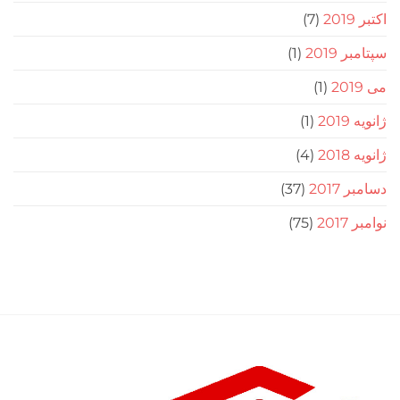
(7)
201
(1)
(1)
(1)
(4)
20
(37)
2
(75)