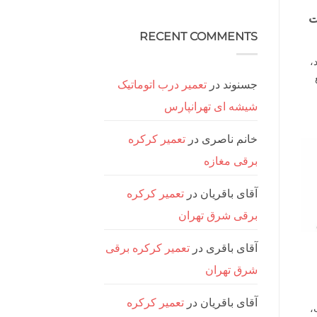
درب
هیچ
برقی
ت
دیدگاهی
ریلی
برای
ثبت
تعمیر
سعادت
نشده
RECENT COMMENTS
آباد
جک
درب
،
برقی
ریلی
غرب
جسنوند
در
تعمیر درب اتوماتیک
تهران
شیشه ای تهرانپارس
خانم ناصری
در
تعمیر کرکره
برقی مغازه
آقای باقریان
در
تعمیر کرکره
برقی شرق تهران
آقای باقری
در
تعمیر کرکره برقی
شرق تهران
آقای باقریان
در
تعمیر کرکره
،