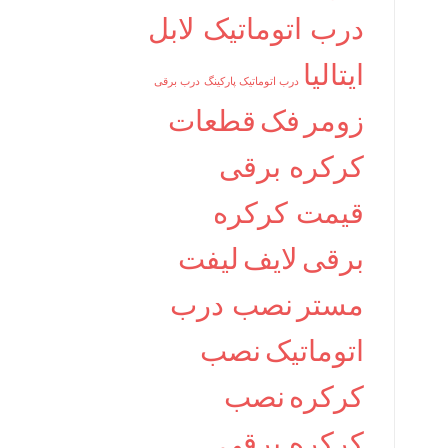
درب اتوماتیک لابل
ایتالیا
درب اتوماتیک پارکینگ
درب برقی
زومر
فک
قطعات
کرکره برقی
قیمت کرکره
برقی
لایف
لیفت
مستر
نصب درب
اتوماتیک
نصب
کرکره
نصب
کرکره برقی