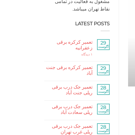
مشغول به فعالیت در تمامی
نقاط تهران میباشد.
LATEST POSTS
کرکره برقی مقاله
تعمیر کرکره برقی
29
تعمیر کرکره برقی 
آگوست
زعفرانیه
برای
۱ دیدگاه
تعمیر
تعمیر کرکره برقی جنت آباد و مناطق مختلف تهران ب
کرکره
برقی
تعمیر کرکره برقی جنت
29
زعفرانیه
ادامه
→
آگوست
آباد
هیچ
دیدگاهی
تعمیر جک درب برقی
برای
28
ثبت
تعمیر
نشده
آگوست
ریلی جنت آباد
کرکره
برقی
هیچ
جنت
دیدگاهی
تعمیر جک درب برقی
آباد
برای
28
ثبت
تعمیر
نشده
آگوست
ریلی سعادت آباد
جک
درب
هیچ
برقی
دیدگاهی
تعمیر جک درب برقی
ریلی
برای
28
ثبت
جنت
تعمیر
نشده
آگوست
ریلی غرب تهران
آباد
جک