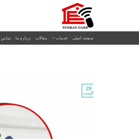
Ski
t
conten
صفحه اصلی
خدمات
مقالات
درباره ما
تماس با
29
آگوست