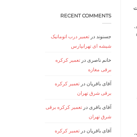
درب
هیچ
برقی
ت
دیدگاهی
ریلی
برای
ثبت
تعمیر
سعادت
نشده
RECENT COMMENTS
آباد
جک
درب
،
برقی
ریلی
غرب
جسنوند
در
تعمیر درب اتوماتیک
تهران
شیشه ای تهرانپارس
خانم ناصری
در
تعمیر کرکره
برقی مغازه
آقای باقریان
در
تعمیر کرکره
برقی شرق تهران
آقای باقری
در
تعمیر کرکره برقی
شرق تهران
آقای باقریان
در
تعمیر کرکره
،