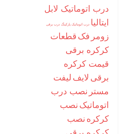
درب اتوماتیک لابل
ایتالیا
درب اتوماتیک پارکینگ
درب برقی
زومر
فک
قطعات
کرکره برقی
قیمت کرکره
برقی
لایف
لیفت
مستر
نصب درب
اتوماتیک
نصب
کرکره
نصب
کرکره برقی