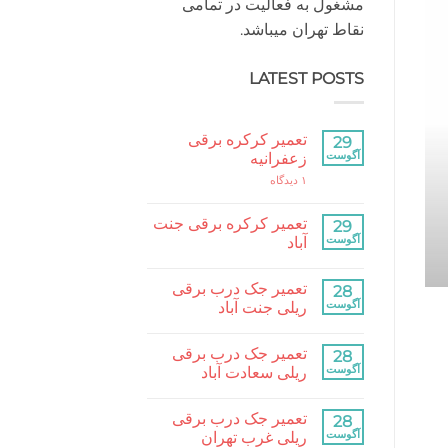
مشغول به فعالیت در تمامی
نقاط تهران میباشد.
LATEST POSTS
کرکره برقی مقاله
تعمیر کرکره برقی
29
تعمیر کرکره برقی 
آگوست
زعفرانیه
برای
۱ دیدگاه
تعمیر
تعمیر کرکره برقی جنت آباد و مناطق مختلف تهران ب
کرکره
برقی
تعمیر کرکره برقی جنت
29
زعفرانیه
ادامه
→
آگوست
آباد
هیچ
دیدگاهی
تعمیر جک درب برقی
برای
28
ثبت
تعمیر
نشده
آگوست
ریلی جنت آباد
کرکره
برقی
هیچ
جنت
دیدگاهی
تعمیر جک درب برقی
آباد
برای
28
ثبت
تعمیر
نشده
آگوست
ریلی سعادت آباد
جک
درب
هیچ
برقی
دیدگاهی
تعمیر جک درب برقی
ریلی
برای
28
ثبت
جنت
تعمیر
نشده
آگوست
ریلی غرب تهران
آباد
جک