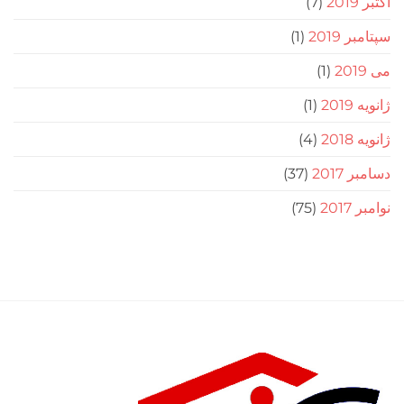
(7)
201
(1)
(1)
(1)
(4)
20
(37)
2
(75)