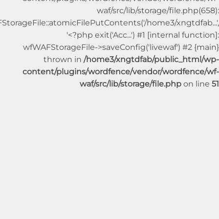
waf/src/lib/storage/file.p
wfWAFStorageFile::atomicFilePutContents('/home3/xngtdf
'<?php exit('Acc...') #1 [internal fu
wfWAFStorageFile->saveConfig('livewaf') #2
thrown in
/home3/xngtdfab/public_ht
content/plugins/wordfence/vendor/wordfe
waf/src/lib/storage/file.php
on