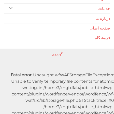
 ما
اصلی
اه
گودرزی
Fatal error
: Uncaught wfWAFStorageFileExc
Unable to verify temporary file contents for
writing. in /home3/xngtdfab/public_h
content/plugins/wordfence/vendor/wordfe
waf/src/lib/storage/file.php:51 Stack t
/home3/xngtdfab/public_ht
content/plugins/wordfence/vendor/wordfe