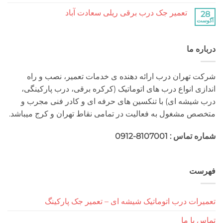
دیدگاهی
جنت
برای
ثبت
آباد
تعمیر جک درب برقی ریلی سعادت آباد
تعمیر
نشده
جک
هیچ
درب
دیدگاهی
برقی
برای
ثبت
ریلی
تعمیر
نشده
جنت
 ما
جک
آباد
درب
برقی
ریلی
سعادت
هران درب ارائه دهنده ی خدمات تعمیر، نصب و راه
آباد
 انواع درب های اتوماتیک (کرکره برقی، درب پارکینگی،
شه ای) با تنکسین های حرفه ای و کادر فنی مجرب و
مشغول به فعالیت در تمامی نقاط تهران و کرج میباشد.
 : 8107001-0912
ت
ت درب اتوماتیک شیشه ای – تعمیر جک پارکینگ
ا ما