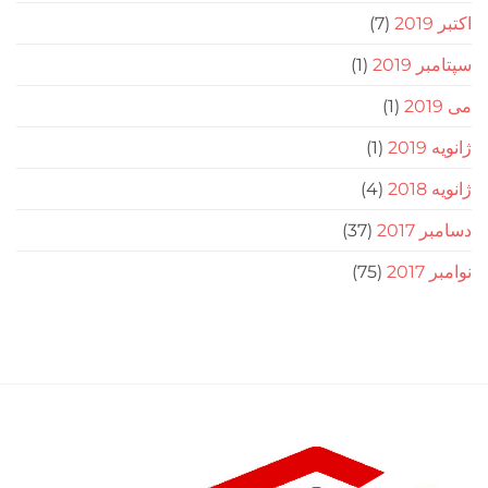
(7)
201
(1)
(1)
(1)
(4)
20
(37)
2
(75)