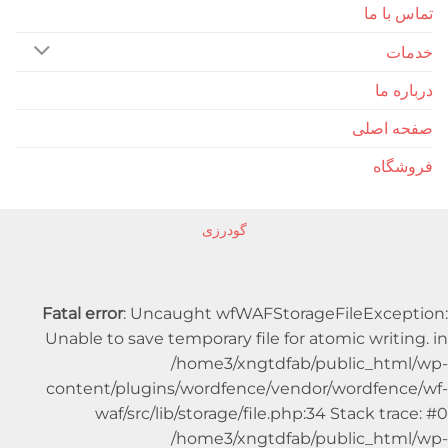
ا ما
 ما
اصلی
اه
گودرزی
Fatal error
: Uncaught wfWAFStorageFileExc
Unable to save temporary file for atomic writ
/home3/xngtdfab/public_ht
content/plugins/wordfence/vendor/wordfe
waf/src/lib/storage/file.php:34 Stack t
/home3/xngtdfab/public_ht