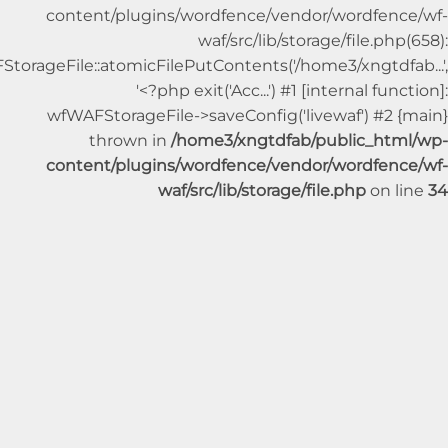
content/plugins/wordfence/vendor/wordfe
waf/src/lib/storage/file.p
wfWAFStorageFile::atomicFilePutContents('/home3/xngtdf
'<?php exit('Acc...') #1 [internal fu
wfWAFStorageFile->saveConfig('livewaf') #2
thrown in
/home3/xngtdfab/public_ht
content/plugins/wordfence/vendor/wordfe
waf/src/lib/storage/file.php
on 