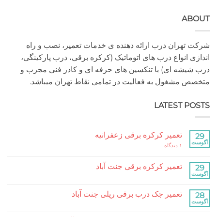
A
هران درب ارائه دهنده ی خدمات تعمیر، نصب و راه
 انواع درب های اتوماتیک (کرکره برقی، درب پارکینگی،
شه ای) با تنکسین های حرفه ای و کادر فنی مجرب و
مشغول به فعالیت در تمامی نقاط تهران میباشد.
LATEST P
تعمیر کرکره برقی زعفرانیه
برای
۱ دیدگاه
تعمیر
کرکره
برقی
تعمیر کرکره برقی جنت آباد
زعفرانیه
هیچ
دیدگاهی
برای
ثبت
تعمیر جک درب برقی ریلی جنت آباد
تعمیر
نشده
کرکره
هیچ
برقی
دیدگاهی
جنت
برای
ثبت