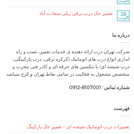
کرکره
هیچ
برقی
دیدگاهی
جنت
برای
ثبت
آباد
تعمیر جک درب برقی ریلی سعادت آباد
تعمیر
نشده
جک
هیچ
درب
دیدگاهی
برقی
برای
ثبت
ریلی
تعمیر
نشده
جنت
 ما
جک
آباد
درب
برقی
ریلی
سعادت
هران درب ارائه دهنده ی خدمات تعمیر، نصب و راه
آباد
 انواع درب های اتوماتیک (کرکره برقی، درب پارکینگی،
شه ای) با تنکسین های حرفه ای و کادر فنی مجرب و
مشغول به فعالیت در تمامی نقاط تهران و کرج میباشد.
 : 8107001-0912
ت
ت درب اتوماتیک شیشه ای – تعمیر جک پارکینگ