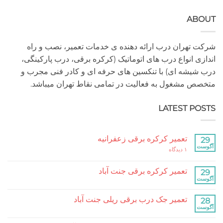
A
هران درب ارائه دهنده ی خدمات تعمیر، نصب و راه
 انواع درب های اتوماتیک (کرکره برقی، درب پارکینگی،
شه ای) با تنکسین های حرفه ای و کادر فنی مجرب و
مشغول به فعالیت در تمامی نقاط تهران میباشد.
LATEST P
تعمیر کرکره برقی زعفرانیه
برای
۱ دیدگاه
تعمیر
کرکره
برقی
تعمیر کرکره برقی جنت آباد
زعفرانیه
هیچ
دیدگاهی
برای
ثبت
تعمیر جک درب برقی ریلی جنت آباد
تعمیر
نشده
کرکره
هیچ
برقی
دیدگاهی
جنت
برای
ثبت