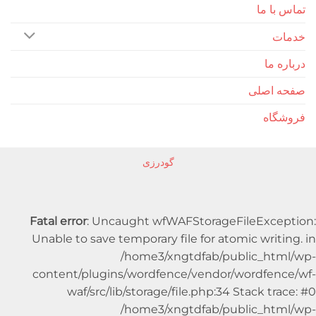
ا ما
 ما
اصلی
اه
گودرزی
Fatal error
: Uncaught wfWAFStorageFileExc
Unable to save temporary file for atomic writ
/home3/xngtdfab/public_ht
content/plugins/wordfence/vendor/wordfe
waf/src/lib/storage/file.php:34 Stack t
/home3/xngtdfab/public_ht