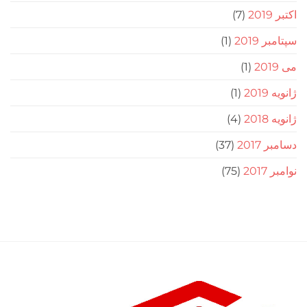
(7)
201
(1)
(1)
(1)
(4)
20
(37)
2
(75)