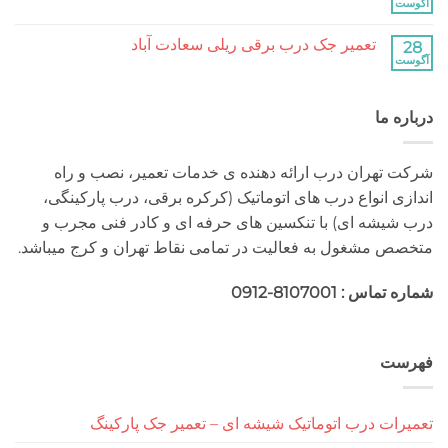
کرکره
هیچ
برقی
دیدگاهی
جنت
برای
ثبت
آباد
تعمیر جک درب برقی ریلی سعادت آباد
تعمیر
نشده
جک
هیچ
درب
دیدگاهی
برقی
برای
ثبت
ریلی
تعمیر
نشده
جنت
 ما
جک
آباد
درب
برقی
ریلی
سعادت
هران درب ارائه دهنده ی خدمات تعمیر، نصب و راه
آباد
 انواع درب های اتوماتیک (کرکره برقی، درب پارکینگی،
شه ای) با تنکسین های حرفه ای و کادر فنی مجرب و
مشغول به فعالیت در تمامی نقاط تهران و کرج میباشد.
 : 8107001-0912
ت
ت درب اتوماتیک شیشه ای – تعمیر جک پارکینگ