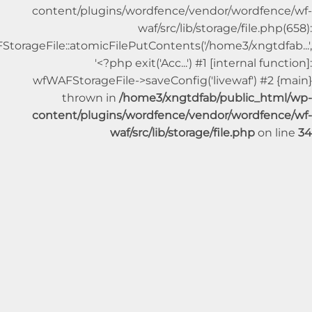
content/plugins/wordfence/vendor/wordfe
waf/src/lib/storage/file.p
wfWAFStorageFile::atomicFilePutContents('/home3/xngtdf
'<?php exit('Acc...') #1 [internal fu
wfWAFStorageFile->saveConfig('livewaf') #2
thrown in
/home3/xngtdfab/public_ht
content/plugins/wordfence/vendor/wordfe
waf/src/lib/storage/file.php
on 