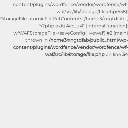
content/plugins/wordfence/vendor/wordfe
waf/src/lib/storage/file.p
wfWAFStorageFile::atomicFilePutContents('/home3/xngtdf
'<?php exit('Acc...') #1 [internal fu
wfWAFStorageFile->saveConfig('livewaf') #2
thrown in
/home3/xngtdfab/public_ht
content/plugins/wordfence/vendor/wordfe
waf/src/lib/storage/file.php
on 