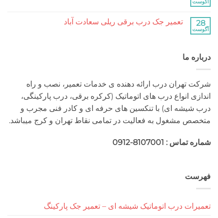
کرکره
هیچ
برقی
دیدگاهی
جنت
برای
ثبت
آباد
تعمیر جک درب برقی ریلی سعادت آباد
تعمیر
نشده
جک
هیچ
درب
دیدگاهی
برقی
برای
ثبت
ریلی
تعمیر
نشده
جنت
 ما
جک
آباد
درب
برقی
ریلی
سعادت
هران درب ارائه دهنده ی خدمات تعمیر، نصب و راه
آباد
 انواع درب های اتوماتیک (کرکره برقی، درب پارکینگی،
شه ای) با تنکسین های حرفه ای و کادر فنی مجرب و
مشغول به فعالیت در تمامی نقاط تهران و کرج میباشد.
 : 8107001-0912
ت
ت درب اتوماتیک شیشه ای – تعمیر جک پارکینگ