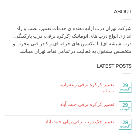
A
هران درب ارائه دهنده ی خدمات تعمیر، نصب و راه
 انواع درب های اتوماتیک (کرکره برقی، درب پارکینگی،
شه ای) با تنکسین های حرفه ای و کادر فنی مجرب و
مشغول به فعالیت در تمامی نقاط تهران میباشد.
LATEST P
تعمیر کرکره برقی زعفرانیه
برای
۱ دیدگاه
تعمیر
کرکره
برقی
تعمیر کرکره برقی جنت آباد
زعفرانیه
هیچ
دیدگاهی
برای
ثبت
تعمیر جک درب برقی ریلی جنت آباد
تعمیر
نشده
کرکره
هیچ
برقی
دیدگاهی
جنت
برای
ثبت