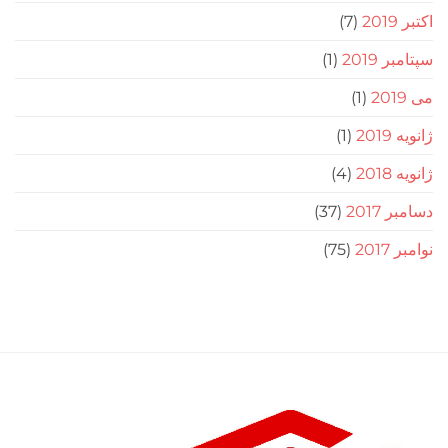
(7)
201
(1)
(1)
(1)
(4)
20
(37)
2
(75)