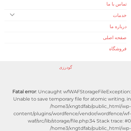
ا ما
 ما
اصلی
اه
گودرزی
Fatal error
: Uncaught wfWAFStorageFileExc
Unable to save temporary file for atomic writ
/home3/xngtdfab/public_ht
content/plugins/wordfence/vendor/wordfe
waf/src/lib/storage/file.php:34 Stack t
/home3/xngtdfab/public_ht