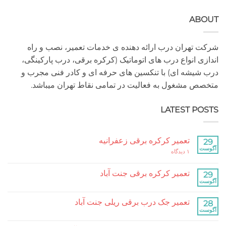
A
هران درب ارائه دهنده ی خدمات تعمیر، نصب و راه
 انواع درب های اتوماتیک (کرکره برقی، درب پارکینگی،
شه ای) با تنکسین های حرفه ای و کادر فنی مجرب و
مشغول به فعالیت در تمامی نقاط تهران میباشد.
LATEST P
تعمیر کرکره برقی زعفرانیه
برای
۱ دیدگاه
تعمیر
کرکره
برقی
تعمیر کرکره برقی جنت آباد
زعفرانیه
هیچ
دیدگاهی
برای
ثبت
تعمیر جک درب برقی ریلی جنت آباد
تعمیر
نشده
کرکره
هیچ
برقی
دیدگاهی
جنت
برای
ثبت