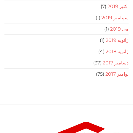
(7)
201
(1)
(1)
(1)
(4)
20
(37)
2
(75)