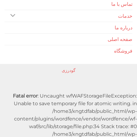
ا ما
 ما
اصلی
اه
گودرزی
Fatal error
: Uncaught wfWAFStorageFileExc
Unable to save temporary file for atomic writ
/home3/xngtdfab/public_ht
content/plugins/wordfence/vendor/wordfe
waf/src/lib/storage/file.php:34 Stack t
/home3/xngtdfab/public_ht