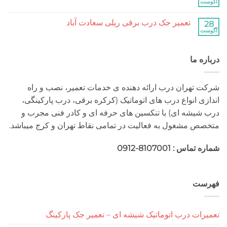
کرکره
هیچ
برقی
دیدگاهی
جنت
برای
ثبت
آباد
تعمیر جک درب برقی ریلی سعادت آباد
تعمیر
نشده
جک
هیچ
درب
دیدگاهی
برقی
برای
ثبت
ریلی
تعمیر
نشده
جنت
 ما
جک
آباد
درب
برقی
ریلی
سعادت
هران درب ارائه دهنده ی خدمات تعمیر، نصب و راه
آباد
 انواع درب های اتوماتیک (کرکره برقی، درب پارکینگی،
شه ای) با تنکسین های حرفه ای و کادر فنی مجرب و
مشغول به فعالیت در تمامی نقاط تهران و کرج میباشد.
 : 8107001-0912
ت
ت درب اتوماتیک شیشه ای – تعمیر جک پارکینگ