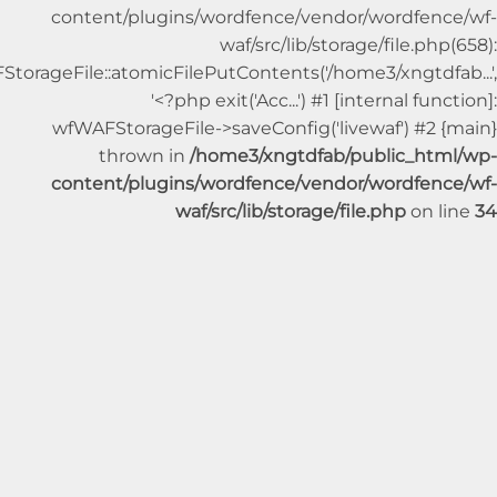
content/plugins/wordfence/vendor/wordfe
waf/src/lib/storage/file.p
wfWAFStorageFile::atomicFilePutContents('/home3/xngtdf
'<?php exit('Acc...') #1 [internal fu
wfWAFStorageFile->saveConfig('livewaf') #2
thrown in
/home3/xngtdfab/public_ht
content/plugins/wordfence/vendor/wordfe
waf/src/lib/storage/file.php
on 