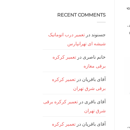
درب
هیچ
برقی
ت
دیدگاهی
ریلی
برای
ثبت
تعمیر
سعادت
نشده
RECENT COMMENTS
آباد
جک
درب
،
برقی
ریلی
غرب
جسنوند
در
تعمیر درب اتوماتیک
تهران
شیشه ای تهرانپارس
خانم ناصری
در
تعمیر کرکره
برقی مغازه
آقای باقریان
در
تعمیر کرکره
برقی شرق تهران
آقای باقری
در
تعمیر کرکره برقی
شرق تهران
آقای باقریان
در
تعمیر کرکره
،