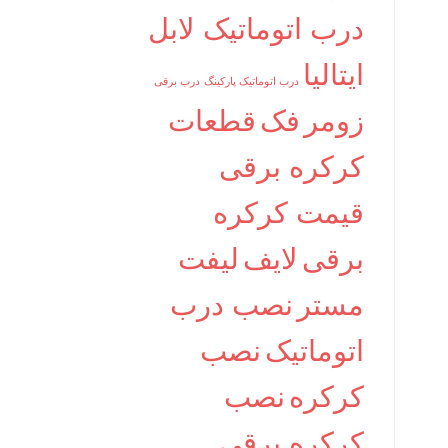
درب اتوماتیک لابل
ایتالیا
درب اتوماتیک پارکینگ
درب برقی
زومر
فک
قطعات
کرکره برقی
قیمت کرکره
برقی
لایف
لیفت
مستر
نصب درب
اتوماتیک
نصب
کرکره
نصب
کرکره برقی