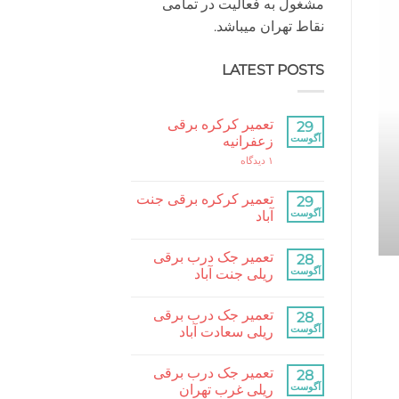
مشغول به فعالیت در تمامی
نقاط تهران میباشد.
LATEST POSTS
کرکره برقی مقاله
تعمیر کرکره برقی
29
تعمیر کرکره برقی 
آگوست
زعفرانیه
برای
۱ دیدگاه
تعمیر
تعمیر کرکره برقی جنت آباد و مناطق مختلف تهران ب
کرکره
برقی
تعمیر کرکره برقی جنت
29
زعفرانیه
ادامه
→
آگوست
آباد
هیچ
دیدگاهی
تعمیر جک درب برقی
برای
28
ثبت
تعمیر
نشده
آگوست
ریلی جنت آباد
کرکره
برقی
هیچ
جنت
دیدگاهی
تعمیر جک درب برقی
آباد
برای
28
ثبت
تعمیر
نشده
آگوست
ریلی سعادت آباد
جک
درب
هیچ
برقی
دیدگاهی
تعمیر جک درب برقی
ریلی
برای
28
ثبت
جنت
تعمیر
نشده
آگوست
ریلی غرب تهران
آباد
جک