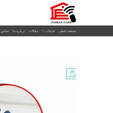
Ski
t
conten
صفحه اصلی
خدمات
مقالات
درباره ما
تماس با
29
آگوست