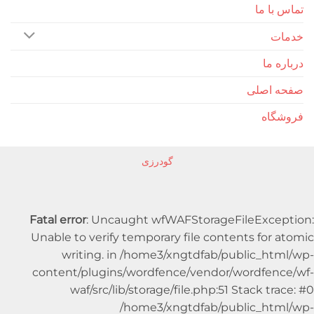
ا ما
 ما
اصلی
اه
گودرزی
Fatal error
: Uncaught wfWAFStorageFileExc
Unable to verify temporary file contents for
writing. in /home3/xngtdfab/public_h
content/plugins/wordfence/vendor/wordfe
waf/src/lib/storage/file.php:51 Stack t
/home3/xngtdfab/public_ht