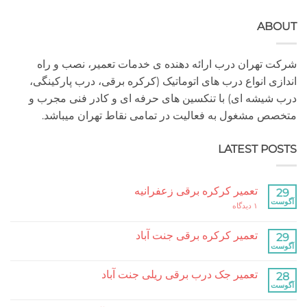
A
هران درب ارائه دهنده ی خدمات تعمیر، نصب و راه
 انواع درب های اتوماتیک (کرکره برقی، درب پارکینگی،
شه ای) با تنکسین های حرفه ای و کادر فنی مجرب و
مشغول به فعالیت در تمامی نقاط تهران میباشد.
LATEST P
تعمیر کرکره برقی زعفرانیه
برای
۱ دیدگاه
تعمیر
کرکره
برقی
تعمیر کرکره برقی جنت آباد
زعفرانیه
هیچ
دیدگاهی
برای
ثبت
تعمیر جک درب برقی ریلی جنت آباد
تعمیر
نشده
کرکره
هیچ
برقی
دیدگاهی
جنت
برای
ثبت