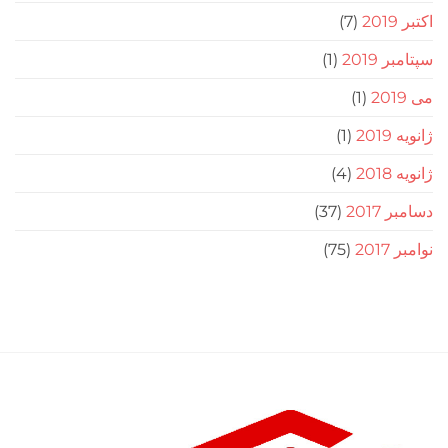
(7)
201
(1)
(1)
(1)
(4)
20
(37)
2
(75)