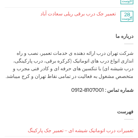
کرکره
هیچ
برقی
دیدگاهی
جنت
برای
ثبت
آباد
تعمیر جک درب برقی ریلی سعادت آباد
تعمیر
نشده
جک
هیچ
درب
دیدگاهی
برقی
برای
ثبت
ریلی
تعمیر
نشده
جنت
 ما
جک
آباد
درب
برقی
ریلی
سعادت
هران درب ارائه دهنده ی خدمات تعمیر، نصب و راه
آباد
 انواع درب های اتوماتیک (کرکره برقی، درب پارکینگی،
شه ای) با تنکسین های حرفه ای و کادر فنی مجرب و
مشغول به فعالیت در تمامی نقاط تهران و کرج میباشد.
 : 8107001-0912
ت
ت درب اتوماتیک شیشه ای – تعمیر جک پارکینگ