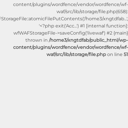
content/plugins/wordfence/vendor/wordfe
waf/src/lib/storage/file.p
wfWAFStorageFile::atomicFilePutContents('/home3/xngtdf
'<?php exit('Acc...') #1 [internal fu
wfWAFStorageFile->saveConfig('livewaf') #2
thrown in
/home3/xngtdfab/public_ht
content/plugins/wordfence/vendor/wordfe
waf/src/lib/storage/file.php
on