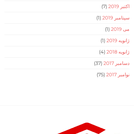
(7)
201
(1)
(1)
(1)
(4)
20
(37)
2
(75)