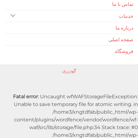
ا ما
 ما
اصلی
اه
گودرزی
Fatal error
: Uncaught wfWAFStorageFileExc
Unable to save temporary file for atomic writ
/home3/xngtdfab/public_ht
content/plugins/wordfence/vendor/wordfe
waf/src/lib/storage/file.php:34 Stack t
/home3/xngtdfab/public_ht