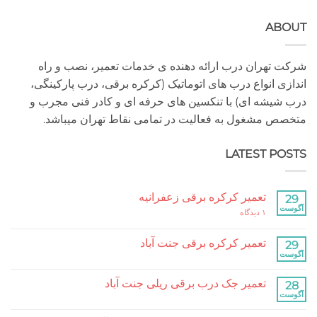
A
هران درب ارائه دهنده ی خدمات تعمیر، نصب و راه
 انواع درب های اتوماتیک (کرکره برقی، درب پارکینگی،
شه ای) با تنکسین های حرفه ای و کادر فنی مجرب و
مشغول به فعالیت در تمامی نقاط تهران میباشد.
LATEST P
تعمیر کرکره برقی زعفرانیه
برای
۱ دیدگاه
تعمیر
کرکره
برقی
تعمیر کرکره برقی جنت آباد
زعفرانیه
هیچ
دیدگاهی
برای
ثبت
تعمیر جک درب برقی ریلی جنت آباد
تعمیر
نشده
کرکره
هیچ
برقی
دیدگاهی
جنت
برای
ثبت