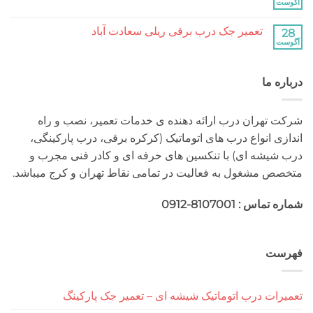
کرکره
هیچ
برقی
دیدگاهی
جنت
برای
ثبت
آباد
تعمیر جک درب برقی ریلی سعادت آباد
تعمیر
نشده
جک
هیچ
درب
دیدگاهی
برقی
برای
ثبت
ریلی
تعمیر
نشده
جنت
 ما
جک
آباد
درب
برقی
ریلی
سعادت
هران درب ارائه دهنده ی خدمات تعمیر، نصب و راه
آباد
 انواع درب های اتوماتیک (کرکره برقی، درب پارکینگی،
شه ای) با تنکسین های حرفه ای و کادر فنی مجرب و
مشغول به فعالیت در تمامی نقاط تهران و کرج میباشد.
 : 8107001-0912
ت
ت درب اتوماتیک شیشه ای – تعمیر جک پارکینگ