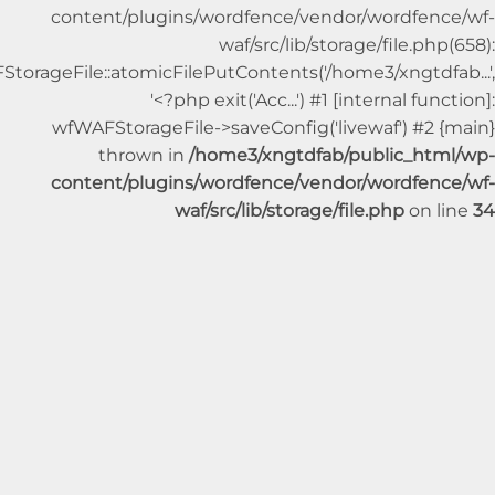
content/plugins/wordfence/vendor/wordfe
waf/src/lib/storage/file.p
wfWAFStorageFile::atomicFilePutContents('/home3/xngtdf
'<?php exit('Acc...') #1 [internal fu
wfWAFStorageFile->saveConfig('livewaf') #2
thrown in
/home3/xngtdfab/public_ht
content/plugins/wordfence/vendor/wordfe
waf/src/lib/storage/file.php
on 