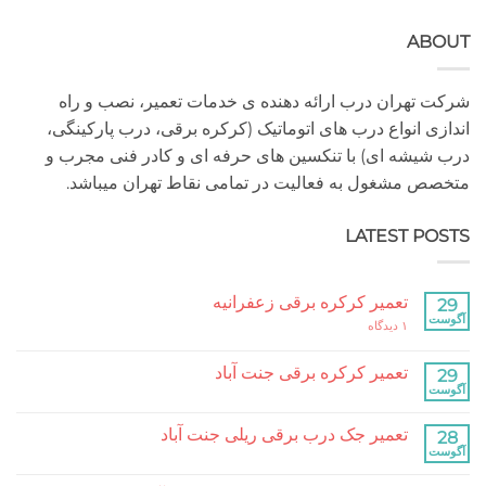
ABOUT
شرکت تهران درب ارائه دهنده ی خدمات تعمیر، نصب و راه
اندازی انواع درب های اتوماتیک (کرکره برقی، درب پارکینگی،
درب شیشه ای) با تنکسین های حرفه ای و کادر فنی مجرب و
متخصص مشغول به فعالیت در تمامی نقاط تهران میباشد.
LATEST POSTS
تعمیر کرکره برقی زعفرانیه
29
آگوست
برای
۱ دیدگاه
تعمیر
کرکره
برقی
تعمیر کرکره برقی جنت آباد
29
زعفرانیه
آگوست
هیچ
دیدگاهی
برای
ثبت
تعمیر جک درب برقی ریلی جنت آباد
28
تعمیر
نشده
کرکره
آگوست
هیچ
برقی
دیدگاهی
جنت
برای
ثبت