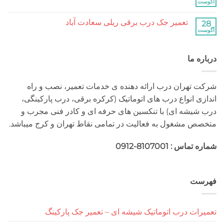
کرکره
آگوست
هیچ
برقی
دیدگاهی
جنت
برای
ثبت
آباد
تعمیر جک درب برقی ریلی سعادت آباد
28
تعمیر
نشده
جک
آگوست
هیچ
درب
دیدگاهی
برقی
برای
ثبت
ریلی
تعمیر
نشده
جنت
درباره ما
جک
آباد
درب
برقی
ریلی
سعادت
شرکت تهران درب ارائه دهنده ی خدمات تعمیر، نصب و راه
آباد
اندازی انواع درب های اتوماتیک (کرکره برقی، درب پارکینگی،
درب شیشه ای) با تنکسین های حرفه ای و کادر فنی مجرب و
متخصص مشغول به فعالیت در تمامی نقاط تهران و کرج میباشد.
شماره تماس : 8107001-0912
فهرست
تعمیرات درب اتوماتیک شیشه ای – تعمیر جک پارکینگ